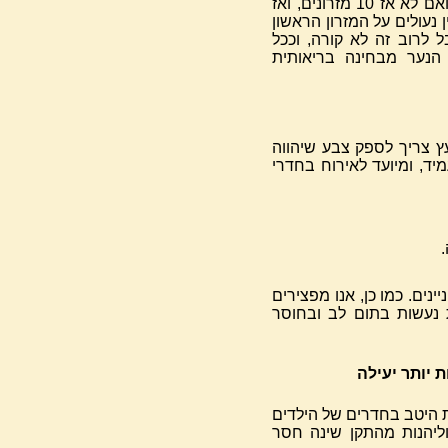
נוח, אל תמהרו להסכים איתם. ודאו שהם מודדים לפחות עוד 5 ואם לא אז 10 מזרונים, ואז
 נעולים על המזרון הראשון
לרוב זה לא קורה, וככל
 הנער מבחינה בריאותית
ץ צריך לספק צבע שיהווה
ד, ומיועד לאירוח בחדרי
נים. כמו כן, אנו מפצירים
ת נעשות בתום לב ובחוסר
 יותר יעילה
 היטב בחדרים של הילדים
וליהנות מהתקן שינה חסר