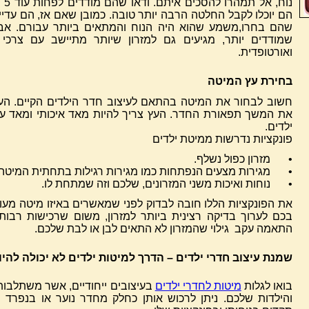
הם יוכלו לקבל החלטה הרבה יותר טובה. כמובן שאם אז, הם עדיין
שהם בחרו,משמע שהוא היה הנוח והמתאים ביותר עבורם. אבל 
שמודדים יותר, מגיעים גם למזרון שיותר מתיישב עם צרכי
ואורטופדית.
בחירת עץ המיטה
חשוב לבחור את המיטה בהתאם לעיצוב חדר הילדים הקיים. הע
את המשך תפאורת החדר. העץ צריך להיות מאד איכותי ומאד עמי
ילדים.
פונקציות נדרשות ממיטת ילדים
•
מזרון כפול נשלף.
•
מגירות מצעים הנפתחות כמו מגירות רגילות בתחתית המיטה.
•
נוחות ואיכות משני המזרונים, שלכם וזה שמתחת לו.
את הפונקציות הללו חובה לבדוק לפני שמאשרים באיזו מיטה מעוניי
בכם לערוך בדיקה רצינית ביותר למזרון, משום שרכישות רבו
התאמה עקב גילוי שהמזרון לא התאים לבן או לבת שלכם.
שמנת עיצוב חדרי ילדים – הדרך למיטות ילדים לא יכולה להיות
בואו לגלות
מיטות לחדרי ילדים
בעיצובים ייחודיים, אשר משתלבות
והילדות שלכם. ניתן לרכוש אותן כחלק מחדר נוער או בנפרד 