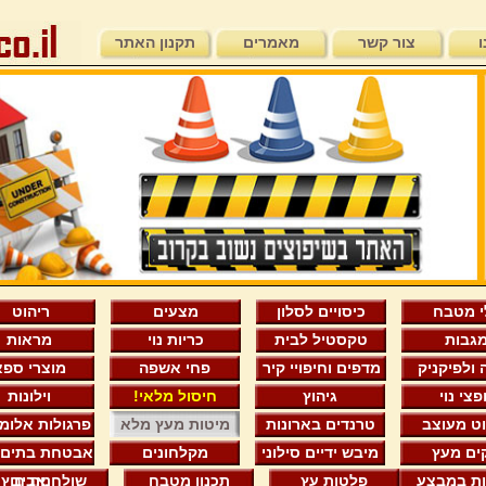
ו
צור קשר
מאמרים
תקנון האתר
י מטבח
כיסויים לסלון
מצעים
ריהוט
גבות
טקסטיל לבית
כריות נוי
מראות
 ולפיקניק
מדפים וחיפויי קיר
פחי אשפה
מוצרי ספא
צי נוי
גיהוץ
חיסול מלאי!
וילונות
וט מעוצב
טרנדים בארונות
מיטות מעץ מלא
פרגולות אלומי
ים מעץ
מיבש ידיים סילוני
מקלחונים
אבטחת בתים 
ות במבצע
פלטות עץ
תכנון מטבח
אביב
שולחנות חוץ