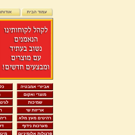
עמוד הבית
אודותנ
אביזרי אמבטיה
כל
מוצרי ואקום
מ
שמיכות
לגינה
אריזות שי
חפ
רהיטים מעץ מלא
ריה
מערכות נידוף
דק
פרגולות אלומיניום
מיט